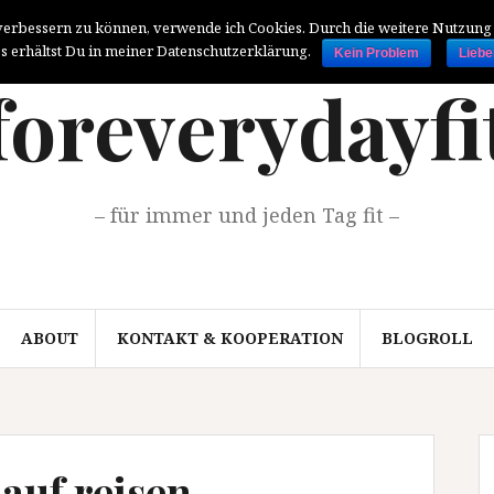
 verbessern zu können, verwende ich Cookies. Durch die weitere Nutzun
s erhältst Du in meiner Datenschutzerklärung.
Kein Problem
Liebe
foreverydayfi
– für immer und jeden Tag fit –
ABOUT
KONTAKT & KOOPERATION
BLOGROLL
auf reisen