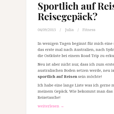
Sportlich auf Re
Reisegepäck?
04/09/2015
Julia
Fitness
In wenigen Tagen beginnt für mich eine s
das erste mal nach Australien, nach Syd
die Ostküste bei einem Road Trip zu erk
Neu ist aber nicht nur, dass ich zum er
australischen Boden setzen werde, neu is
sportlich
auf Reisen
sein möchte!
Ich habe eine lange Liste was ich gerne
meinem Gepäck. Wie bekommt man das be
Reisetasche!
„Sportlich
weiterlesen
→
auf